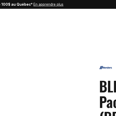
de 100$ au Québec*
En apprendre plus
BL
Pac