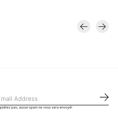
S'ab
quiétez pas, aucun spam ne vous sera envoyé!