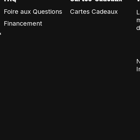
Foire aux Questions
Cartes Cadeaux
L
m
Financement
d
&
N
I