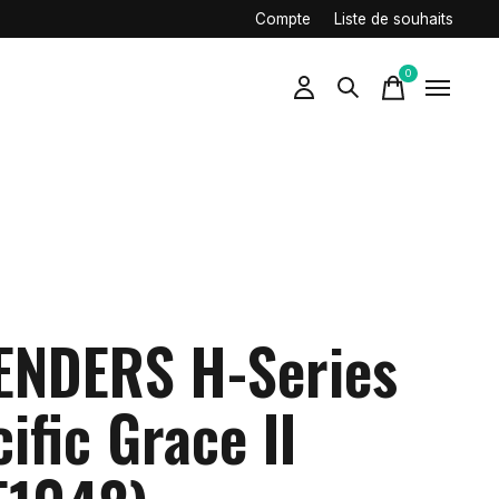
Compte
Liste de souhaits
0
items
ENDERS H-Series
ific Grace II