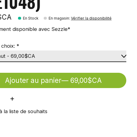
E1048)
$CA
En Stock
En magasin
:
Vérifier la disponibilité
ment disponible avec Sezzle*
 choix:
*
Ajouter au panier
— 69,00$CA
ité:
à la liste de souhaits