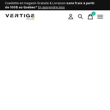
Cueillette en magasin Gratuite & Livraison
sans frais à partir
de 100$ au Québec*
En apprendre plus
0
items