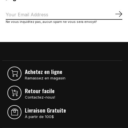
S'a
Ne vous inquiétez pas, aucun spam ne vous sera envoyé!
Achetez en ligne
Ramassez en magasin
Retour facile
Contactez-nous!
Livraison Gratuite
À partir de 100$