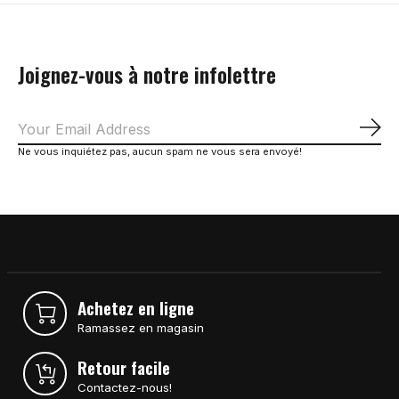
Joignez-vous à notre infolettre
S'a
Ne vous inquiétez pas, aucun spam ne vous sera envoyé!
Achetez en ligne
Ramassez en magasin
Retour facile
Contactez-nous!