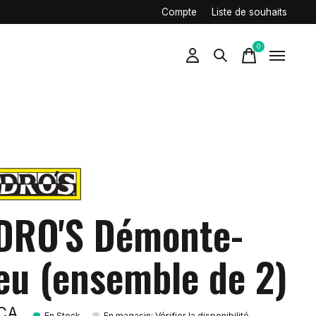
Compte
Liste de souhaits
0
items
DRO'S Démonte-
eu (ensemble de 2)
$CA
En Stock
En magasin
:
Vérifier la disponibilité