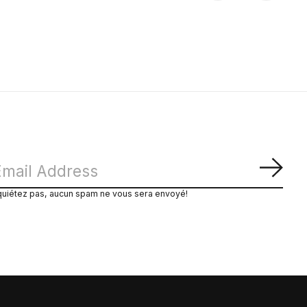
S'ab
quiétez pas, aucun spam ne vous sera envoyé!