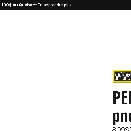
de 100$ au Québec*
En apprendre plus
PE
pn
8,99