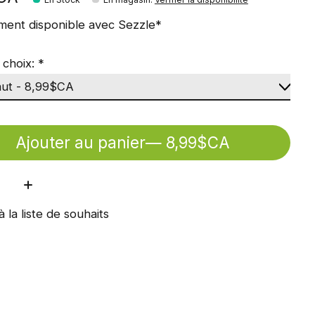
ment disponible avec Sezzle*
 choix:
*
Ajouter au panier
— 8,99$CA
ité:
à la liste de souhaits