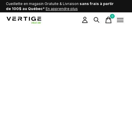
Cueillette en magasin Gratuite & Livraison
sans frais à partir
de 100$ au Québec*
En apprendre plus
0
items