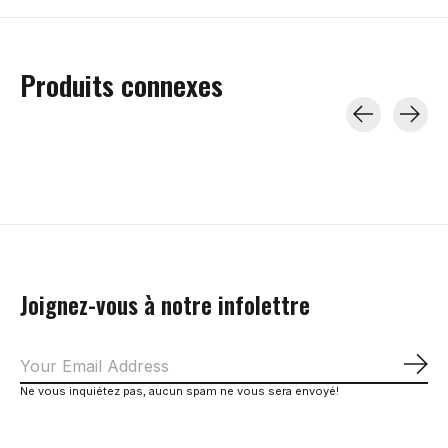
Produits connexes
Carousel items
Joignez-vous à notre infolettre
S'a
Ne vous inquiétez pas, aucun spam ne vous sera envoyé!