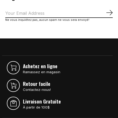
S'a
Ne vous inquiétez pas, aucun spam ne vous sera envoyé!
Achetez en ligne
Ramassez en magasin
Retour facile
Contactez-nous!
Livraison Gratuite
À partir de 100$