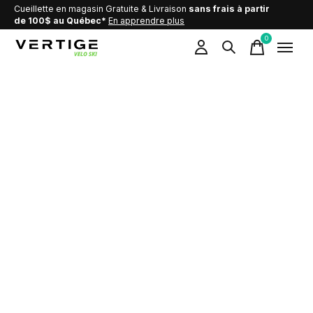
Cueillette en magasin Gratuite & Livraison
sans frais à partir
de 100$ au Québec*
En apprendre plus
0
items