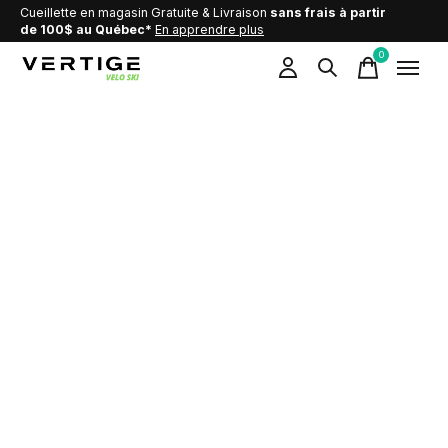
Cueillette en magasin Gratuite & Livraison
sans frais à partir
de 100$ au Québec*
En apprendre plus
0
items