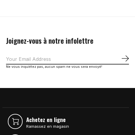
Joignez-vous à notre infolettre
S'a
Ne vous inquiétez pas, aucun spam ne vous sera envoyé!
Achetez en ligne
Ramassez en magasin