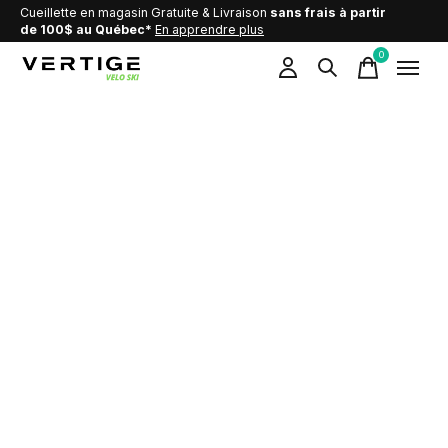
Cueillette en magasin Gratuite & Livraison
sans frais à partir
de 100$ au Québec*
En apprendre plus
0
items