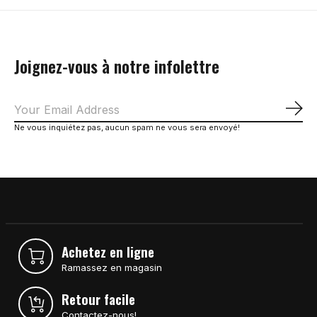
Joignez-vous à notre infolettre
S'a
Ne vous inquiétez pas, aucun spam ne vous sera envoyé!
Achetez en ligne
Ramassez en magasin
Retour facile
Contactez-nous!