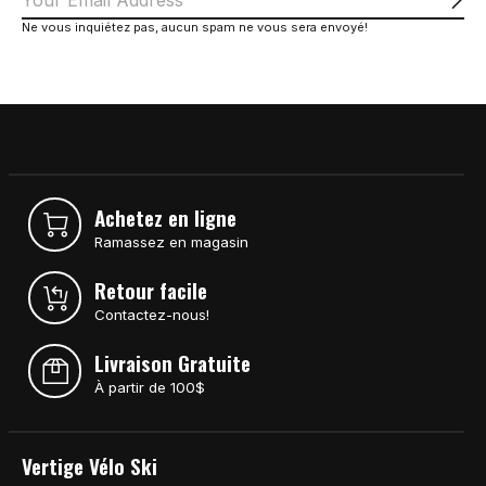
S'a
Ne vous inquiétez pas, aucun spam ne vous sera envoyé!
Achetez en ligne
Ramassez en magasin
Retour facile
Contactez-nous!
Livraison Gratuite
À partir de 100$
Vertige Vélo Ski