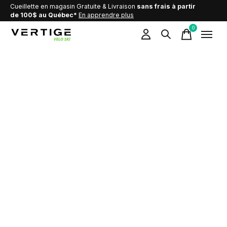
Cueillette en magasin Gratuite & Livraison
sans frais à partir
de 100$ au Québec*
En apprendre plus
0
items