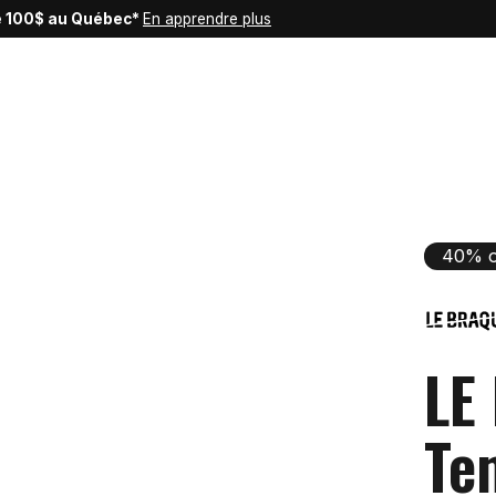
de 100$ au Québec*
En apprendre plus
40% o
LE
Te