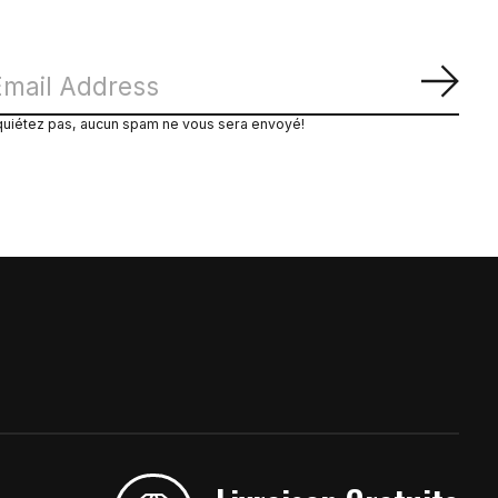
S'ab
quiétez pas, aucun spam ne vous sera envoyé!