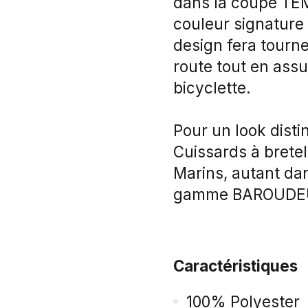
dans la coupe TEM
couleur signature 
design fera tourner
route tout en ass
bicyclette.
Pour un look disti
Cuissards à bretel
Marins, autant d
gamme BAROUDE
Caractéristiques
100% Polyester