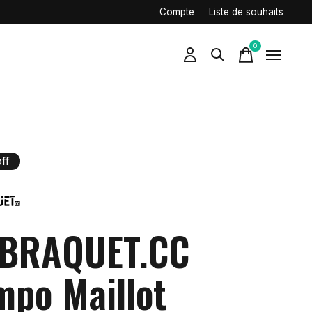
Compte
Liste de souhaits
0
items
ff
 BRAQUET.CC
mpo Maillot