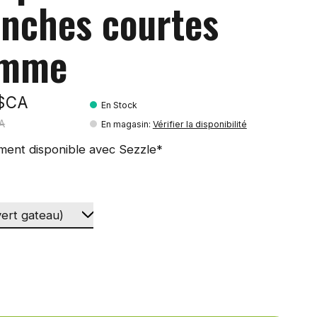
nches courtes
mme
9$CA
En Stock
A
En magasin
:
Vérifier la disponibilité
ment disponible avec Sezzle*