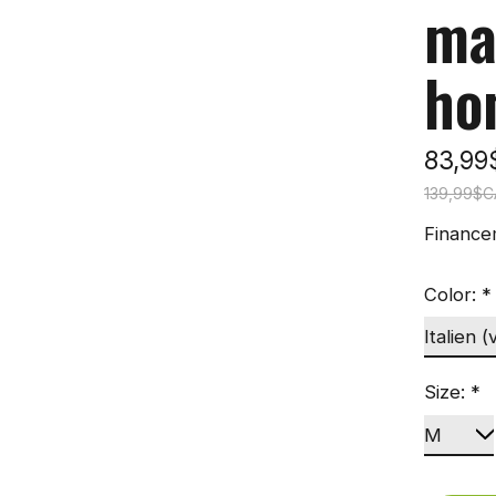
ma
ho
83,9
139,99$C
Finance
Color:
*
Size:
*