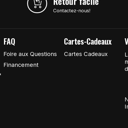
Retour facile
Contactez-nous!
FAQ
Cartes-Cadeaux
V
Foire aux Questions
Cartes Cadeaux
L
m
Financement
d
&
N
I