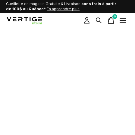
Cueillette en magasin Gratuite & Livraison
sans frais à partir
de 100$ au Québec*
En apprendre plus
0
items