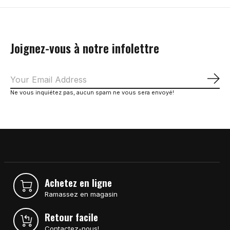
Joignez-vous à notre infolettre
S'a
Ne vous inquiétez pas, aucun spam ne vous sera envoyé!
Achetez en ligne
Ramassez en magasin
Retour facile
Contactez-nous!