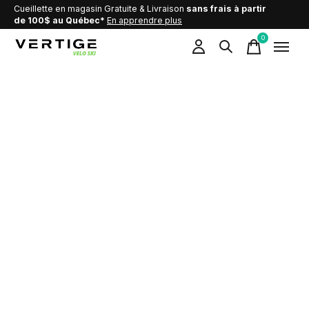
Cueillette en magasin Gratuite & Livraison
sans frais à partir
de 100$ au Québec*
En apprendre plus
0
items