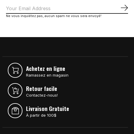
S'a
Ne vous inquiétez pas, aucun spam ne vous sera envoyé!
Achetez en ligne
Ramassez en magasin
Retour facile
Contactez-nous!
Livraison Gratuite
À partir de 100$