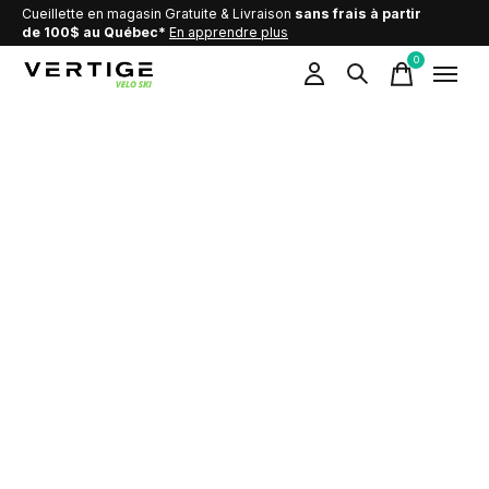
Cueillette en magasin Gratuite & Livraison
sans frais à partir
de 100$ au Québec*
En apprendre plus
0
items