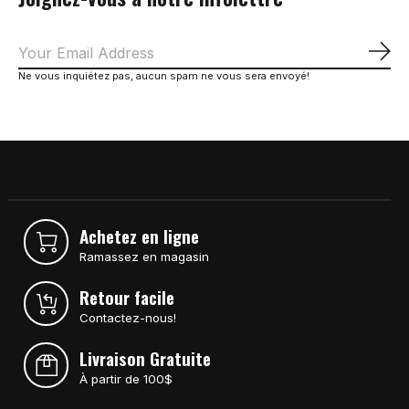
S'a
Ne vous inquiétez pas, aucun spam ne vous sera envoyé!
Achetez en ligne
Ramassez en magasin
Retour facile
Contactez-nous!
Livraison Gratuite
À partir de 100$