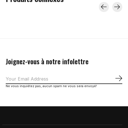
Carousel items
Joignez-vous à notre infolettre
S'a
Ne vous inquiétez pas, aucun spam ne vous sera envoyé!