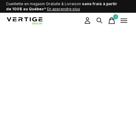
Cueillette en magasin Gratuite & Livraison
sans frais à partir
de 100$ au Québec*
En apprendre plus
0
items