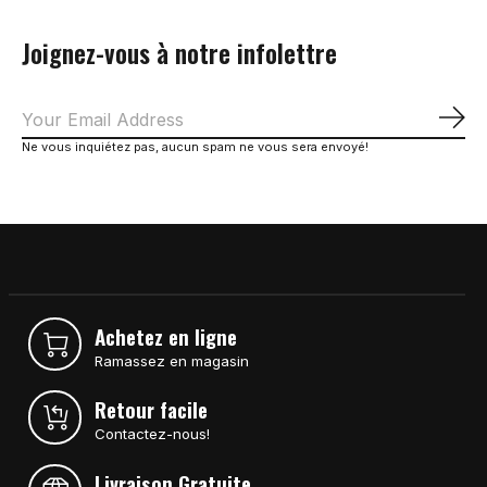
Joignez-vous à notre infolettre
S'a
Ne vous inquiétez pas, aucun spam ne vous sera envoyé!
Achetez en ligne
Ramassez en magasin
Retour facile
Contactez-nous!
Livraison Gratuite