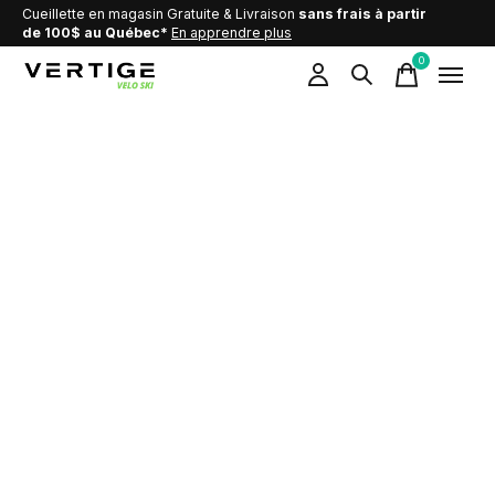
Cueillette en magasin Gratuite & Livraison
sans frais à partir
de 100$ au Québec*
En apprendre plus
0
items