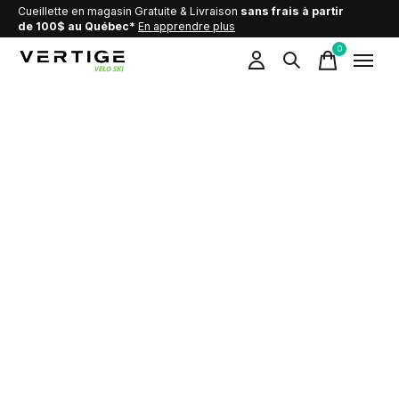
Cueillette en magasin Gratuite & Livraison
sans frais à partir
de 100$ au Québec*
En apprendre plus
0
items