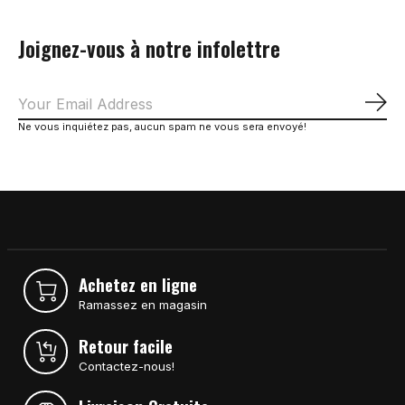
Joignez-vous à notre infolettre
S'a
Ne vous inquiétez pas, aucun spam ne vous sera envoyé!
Achetez en ligne
Ramassez en magasin
Retour facile
Contactez-nous!