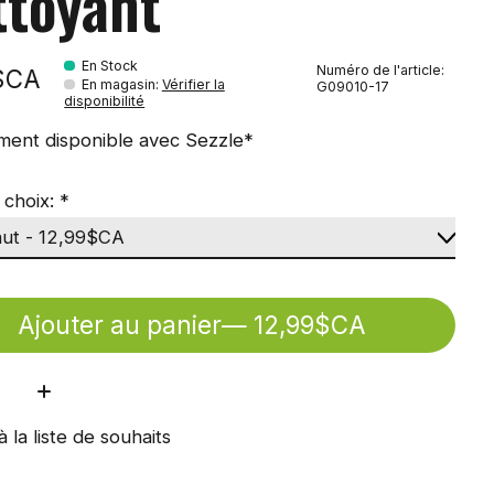
ttoyant
En Stock
Numéro de l'article:
$CA
En magasin
:
Vérifier la
G09010-17
disponibilité
ment disponible avec Sezzle*
 choix:
*
Ajouter au panier
— 12,99$CA
ité:
à la liste de souhaits