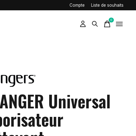
Compte
Liste de souhaits
0
items
ANGER Universal
porisateur