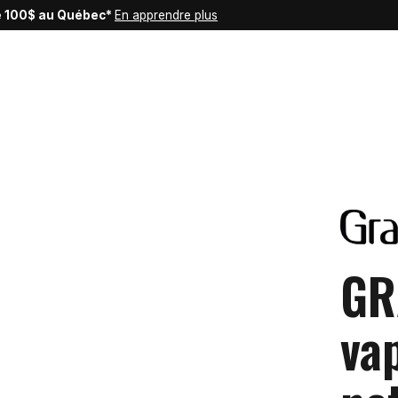
de 100$ au Québec*
En apprendre plus
GR
va