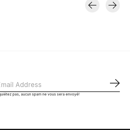
S'ab
quiétez pas, aucun spam ne vous sera envoyé!