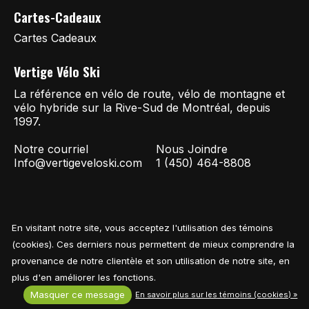
Cartes-Cadeaux
Cartes Cadeaux
Vertige Vélo Ski
La référence en vélo de route, vélo de montagne et
vélo hybride sur la Rive-Sud de Montréal, depuis
1997.
Notre courriel
Nous Joindre
Info@vertigeveloski.com
1 (450) 464-8808
En visitant notre site, vous acceptez l'utilisation des témoins
Fil RSS
© Copyright 2026 Vertige Vélo Ski
(cookies). Ces derniers nous permettent de mieux comprendre la
provenance de notre clientèle et son utilisation de notre site, en
plus d'en améliorer les fonctions.
Masquer ce message
En savoir plus sur les témoins (cookies) »