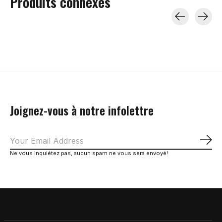
Produits connexes
Carousel items
Joignez-vous à notre infolettre
S'a
Ne vous inquiétez pas, aucun spam ne vous sera envoyé!