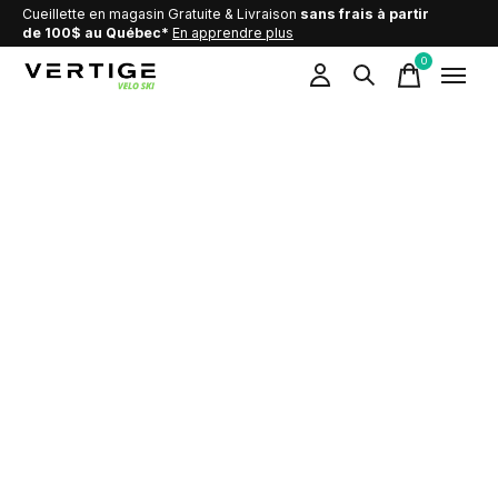
Cueillette en magasin Gratuite & Livraison
sans frais à partir
de 100$ au Québec*
En apprendre plus
0
items