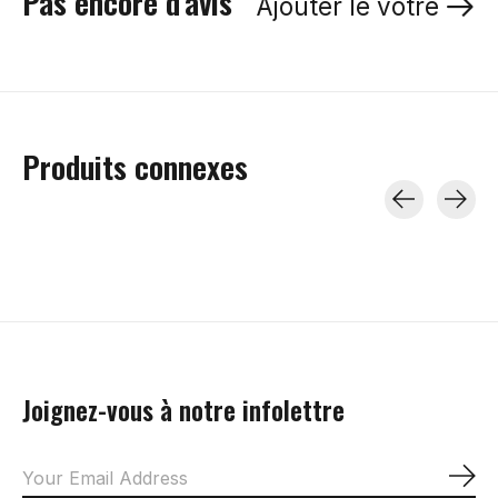
Pas encore d'avis
Ajouter le vôtre
Produits connexes
Carousel items
Joignez-vous à notre infolettre
S'a