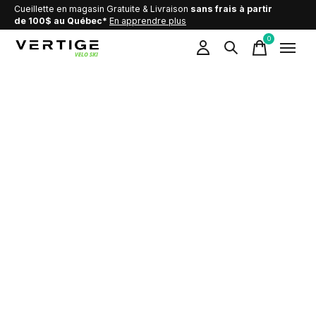
Cueillette en magasin Gratuite & Livraison
sans frais à partir
de 100$ au Québec*
En apprendre plus
0
items