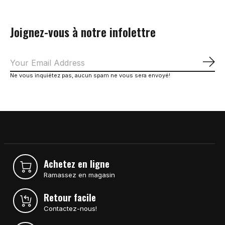
Joignez-vous à notre infolettre
S'a
Ne vous inquiétez pas, aucun spam ne vous sera envoyé!
Achetez en ligne
Ramassez en magasin
Retour facile
Contactez-nous!