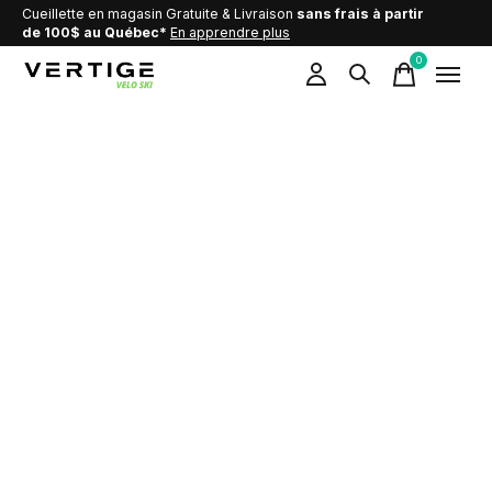
Cueillette en magasin Gratuite & Livraison
sans frais à partir
de 100$ au Québec*
En apprendre plus
0
items