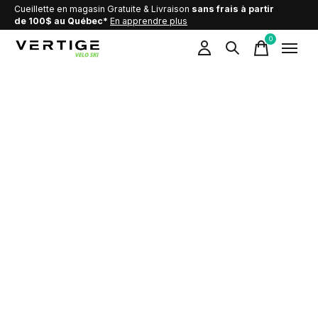
Cueillette en magasin Gratuite & Livraison
sans frais à partir
de 100$ au Québec*
En apprendre plus
0
items