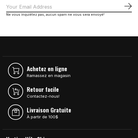
S'a
Ne vous inquiétez pas, aucun spam ne vous sera envoyé!
Achetez en ligne
Ramassez en magasin
Retour facile
Contactez-nous!
Livraison Gratuite
À partir de 100$