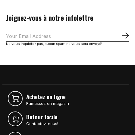
Joignez-vous à notre infolettre
S'a
Ne vous inquiétez pas, aucun spam ne vous sera envoyé!
Achetez en ligne
Ramassez en magasin
Retour facile
Contactez-nous!