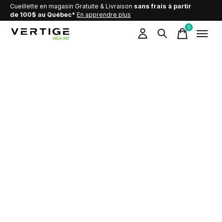
Cueillette en magasin Gratuite & Livraison
sans frais à partir
de 100$ au Québec*
En apprendre plus
0
items