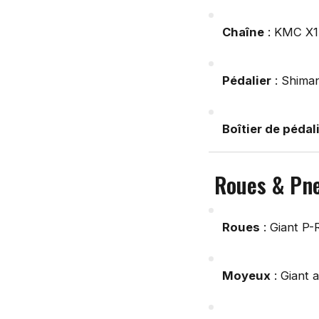
Chaîne
: KMC X1
Pédalier
: Shima
Boîtier de pédal
Roues & Pn
Roues
: Giant P-
Moyeux
: Giant 