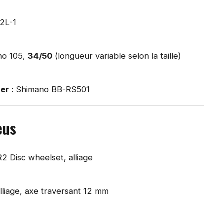
2L-1
no 105,
34/50
(longueur variable selon la taille)
ier
: Shimano BB-RS501
eus
R2 Disc wheelset, alliage
alliage, axe traversant 12 mm