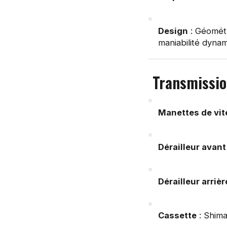
Design
: Géométr
maniabilité dyna
Transmissi
Manettes de vi
Dérailleur avant
Dérailleur arrièr
Cassette
: Shima