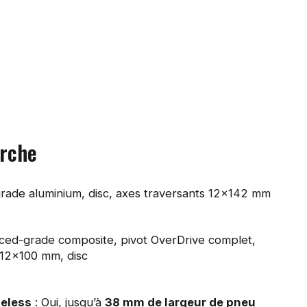
rche
ade aluminium, disc, axes traversants 12×142 mm
ced-grade composite, pivot OverDrive complet,
 12×100 mm, disc
beless
: Oui, jusqu’à
38 mm de largeur de pneu