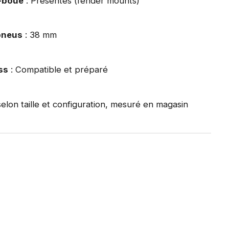
e-boue
: Présentes (fender mounts)
pneus
: 38 mm
ss
: Compatible et préparé
selon taille et configuration, mesuré en magasin