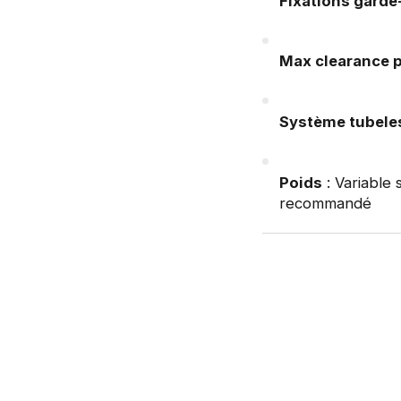
Fixations gard
Max clearance 
Système tubele
Poids
: Variable 
recommandé