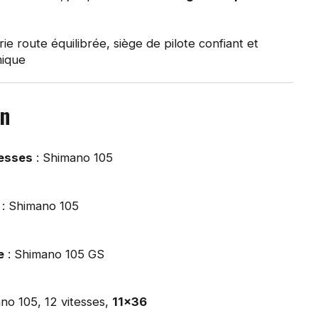
ie route équilibrée, siège de pilote confiant et
mique
on
tesses
: Shimano 105
: Shimano 105
e
: Shimano 105 GS
no 105, 12 vitesses,
11x36