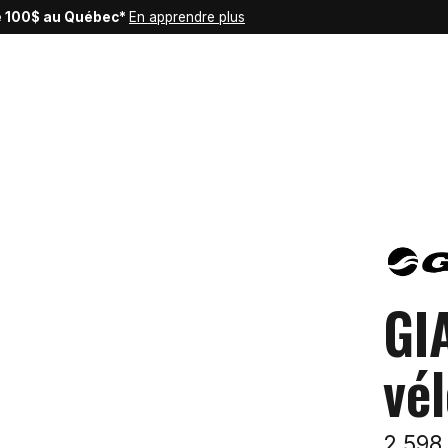
de 100$ au Québec*
En apprendre plus
GI
vé
2 598