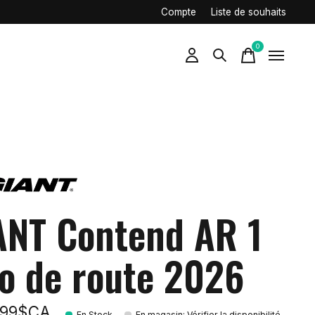
Compte
Liste de souhaits
0
items
ANT Contend AR 1
lo de route 2026
,99$CA
En Stock
En magasin
:
Vérifier la disponibilité