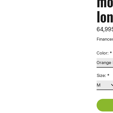
mo
lo
64,9
Finance
Color:
*
Size:
*