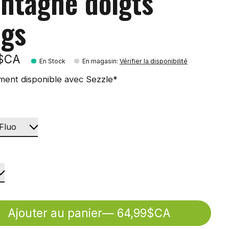
ntagne doigts
ngs
9$CA
En Stock
En magasin
:
Vérifier la disponibilité
ment disponible avec Sezzle*
Ajouter au panier
— 64,99$CA