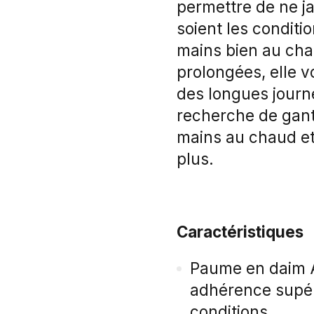
permettre de ne j
soient les conditi
mains bien au cha
prolongées, elle v
des longues journé
recherche de gant
mains au chaud et
plus.
Caractéristiques
Paume en daim 
adhérence supér
conditions