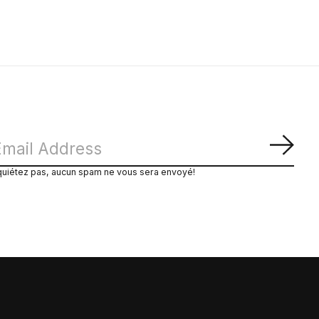
S'ab
quiétez pas, aucun spam ne vous sera envoyé!