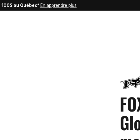
de 100$ au Québec*
En apprendre plus
FO
Gl