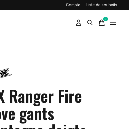
Compte
Liste de souhaits
0
items
X Ranger Fire
ove gants