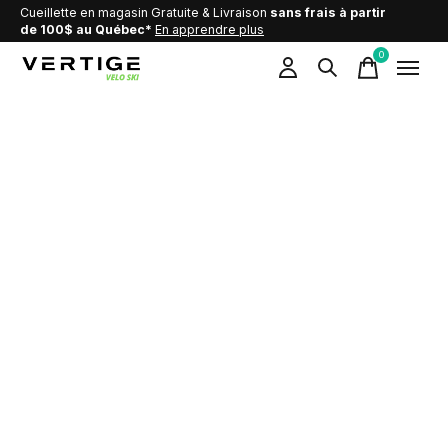
Cueillette en magasin Gratuite & Livraison
sans frais à partir
de 100$ au Québec*
En apprendre plus
0
items