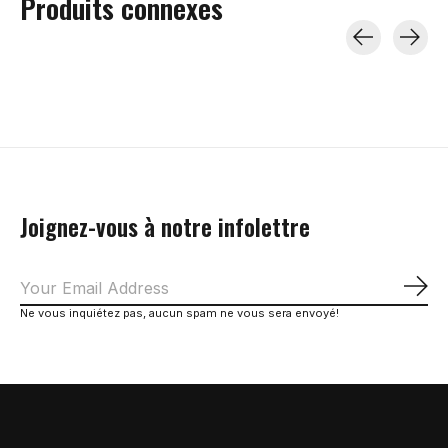
Produits connexes
Carousel items
Joignez-vous à notre infolettre
S'a
Ne vous inquiétez pas, aucun spam ne vous sera envoyé!