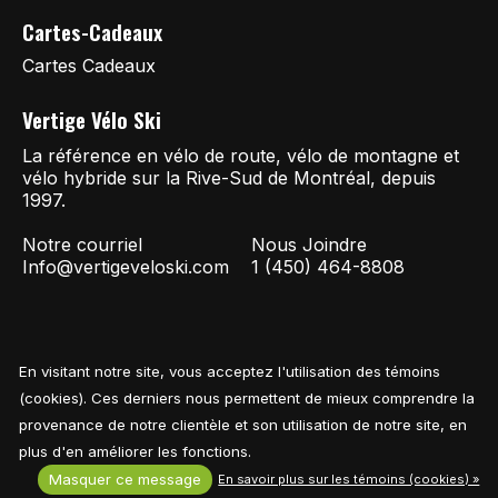
Cartes-Cadeaux
Cartes Cadeaux
Vertige Vélo Ski
La référence en vélo de route, vélo de montagne et
vélo hybride sur la Rive-Sud de Montréal, depuis
1997.
Notre courriel
Nous Joindre
Info@vertigeveloski.com
1 (450) 464-8808
En visitant notre site, vous acceptez l'utilisation des témoins
Fil RSS
© Copyright 2026 Vertige Vélo Ski
(cookies). Ces derniers nous permettent de mieux comprendre la
provenance de notre clientèle et son utilisation de notre site, en
plus d'en améliorer les fonctions.
Masquer ce message
En savoir plus sur les témoins (cookies) »