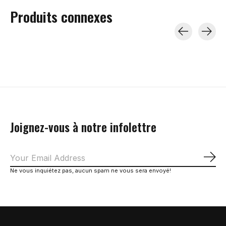
Produits connexes
Carousel items
Joignez-vous à notre infolettre
S'a
Ne vous inquiétez pas, aucun spam ne vous sera envoyé!