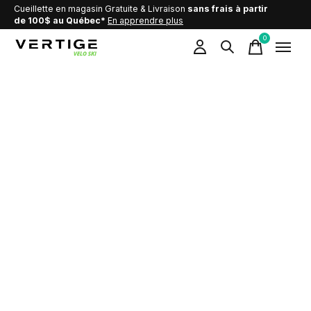
Cueillette en magasin Gratuite & Livraison
sans frais à partir
de 100$ au Québec*
En apprendre plus
0
items