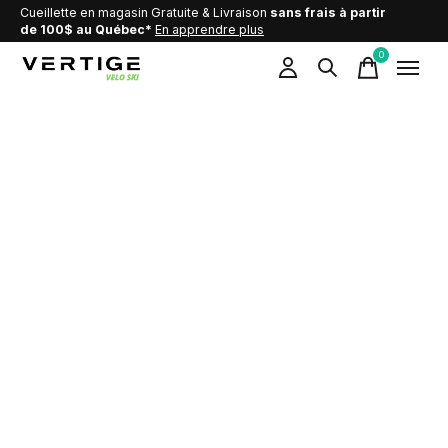
Cueillette en magasin Gratuite & Livraison
sans frais à partir
de 100$ au Québec*
En apprendre plus
0
items