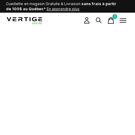
Cueillette en magasin Gratuite & Livraison
sans frais à partir
de 100$ au Québec*
En apprendre plus
0
items