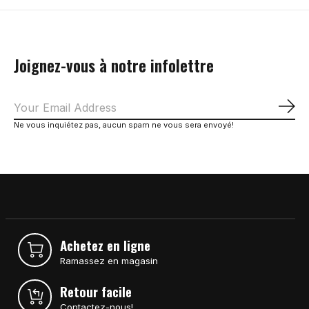
Joignez-vous à notre infolettre
S'a
Ne vous inquiétez pas, aucun spam ne vous sera envoyé!
Achetez en ligne
Ramassez en magasin
Retour facile
Contactez-nous!