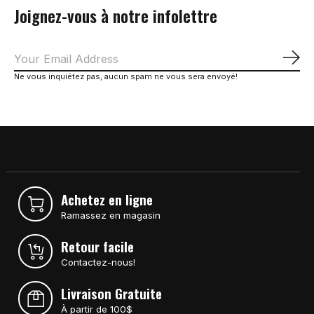
Joignez-vous à notre infolettre
S'a
Ne vous inquiétez pas, aucun spam ne vous sera envoyé!
Achetez en ligne
Ramassez en magasin
Retour facile
Contactez-nous!
Livraison Gratuite
À partir de 100$