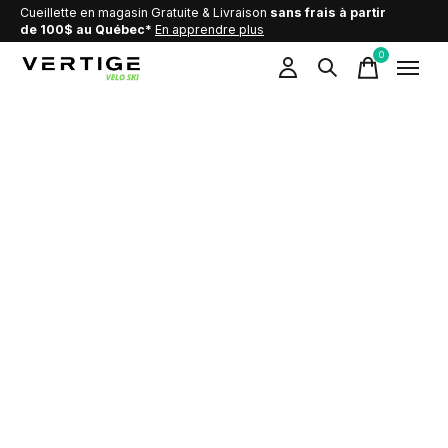
Cueillette en magasin Gratuite & Livraison
sans frais à partir
de 100$ au Québec*
En apprendre plus
0
items