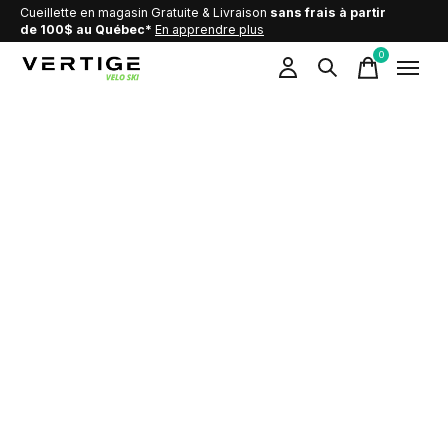
Cueillette en magasin Gratuite & Livraison
sans frais à partir
de 100$ au Québec*
En apprendre plus
0
items