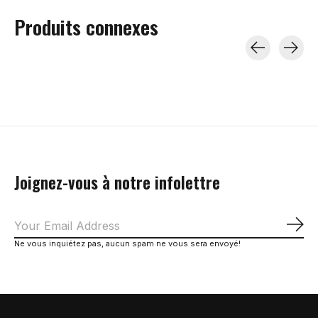
Produits connexes
Carousel items
Joignez-vous à notre infolettre
S'a
Ne vous inquiétez pas, aucun spam ne vous sera envoyé!