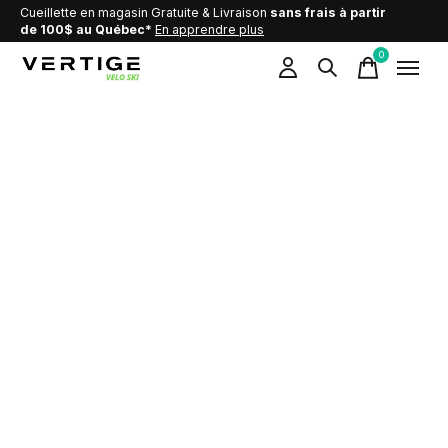
Cueillette en magasin Gratuite & Livraison
sans frais à partir
de 100$ au Québec*
En apprendre plus
0
items