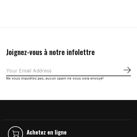
Carousel items
Joignez-vous à notre infolettre
S'a
Ne vous inquiétez pas, aucun spam ne vous sera envoyé!
Achetez en ligne