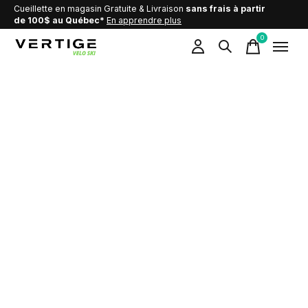
Cueillette en magasin Gratuite & Livraison
sans frais à partir
de 100$ au Québec*
En apprendre plus
0
items