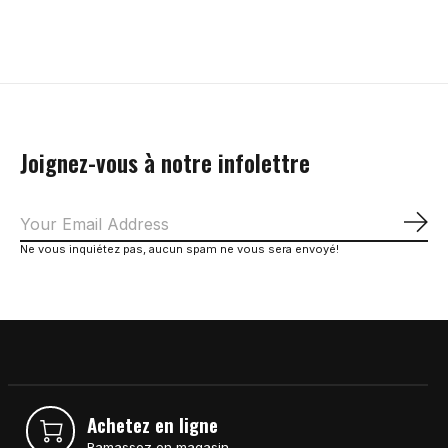
Carousel items
Joignez-vous à notre infolettre
S'a
Ne vous inquiétez pas, aucun spam ne vous sera envoyé!
Achetez en ligne
Ramassez en magasin