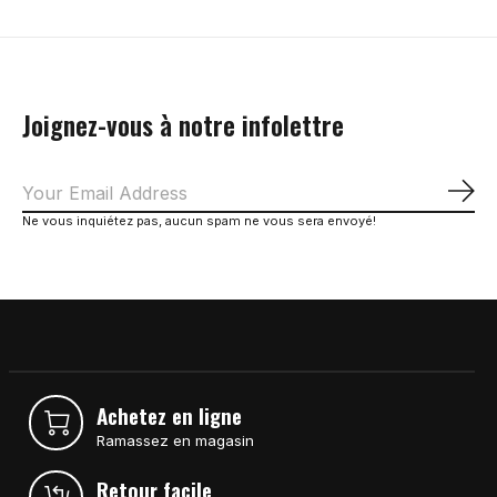
Joignez-vous à notre infolettre
S'a
Ne vous inquiétez pas, aucun spam ne vous sera envoyé!
Achetez en ligne
Ramassez en magasin
Retour facile