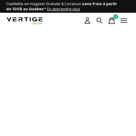
Cueillette en magasin Gratuite & Livraison
sans frais à partir
de 100$ au Québec*
En apprendre plus
0
items