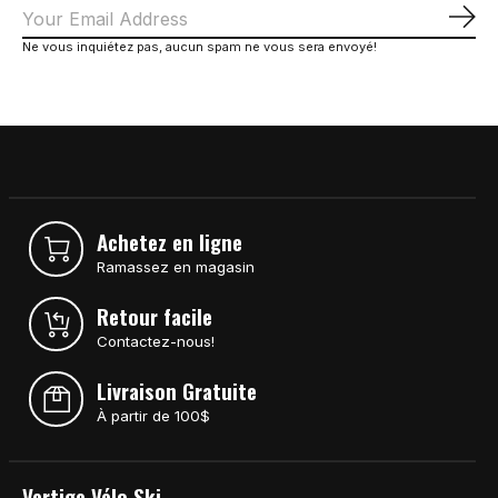
S'a
Ne vous inquiétez pas, aucun spam ne vous sera envoyé!
Achetez en ligne
Ramassez en magasin
Retour facile
Contactez-nous!
Livraison Gratuite
À partir de 100$
Vertige Vélo Ski