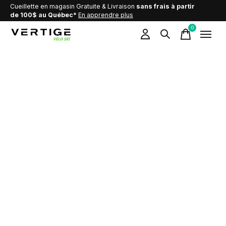
Cueillette en magasin Gratuite & Livraison
sans frais à partir
de 100$ au Québec*
En apprendre plus
0
items