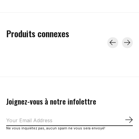
Produits connexes
Carousel items
Joignez-vous à notre infolettre
S'a
Ne vous inquiétez pas, aucun spam ne vous sera envoyé!