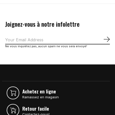
Joignez-vous à notre infolettre
S'a
Ne vous inquiétez pas, aucun spam ne vous sera envoyé!
Achetez en ligne
Ramassez en magasin
Retour facile
Contactez-nous!