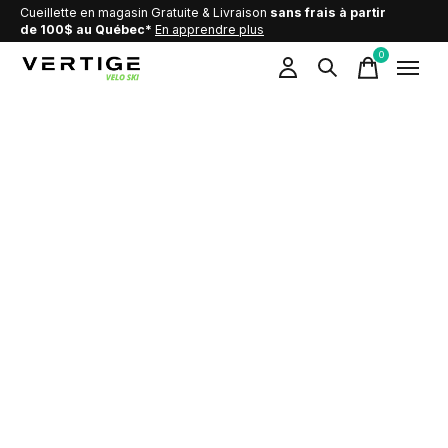
Cueillette en magasin Gratuite & Livraison
sans frais à partir
de 100$ au Québec*
En apprendre plus
0
items