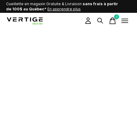
Cueillette en magasin Gratuite & Livraison
sans frais à partir
de 100$ au Québec*
En apprendre plus
0
items