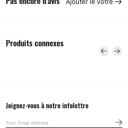
Pas encore d'avis
Ajouter le vôtre
Produits connexes
Carousel items
Joignez-vous à notre infolettre
S'a