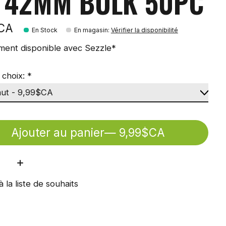
 42MM BULK 50PC
$CA
En Stock
En magasin
:
Vérifier la disponibilité
ment disponible avec Sezzle*
 choix:
*
Ajouter au panier
— 9,99$CA
ité:
à la liste de souhaits