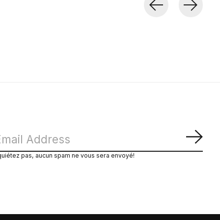
S'ab
quiétez pas, aucun spam ne vous sera envoyé!