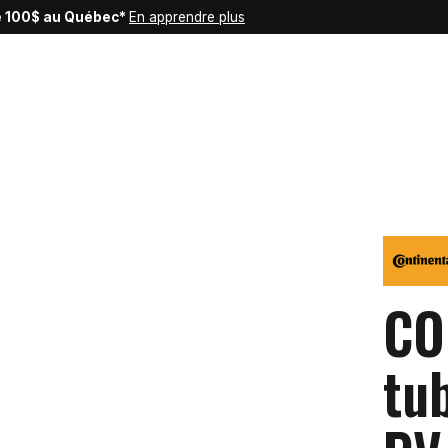
de 100$ au Québec*
En apprendre plus
CO
tub