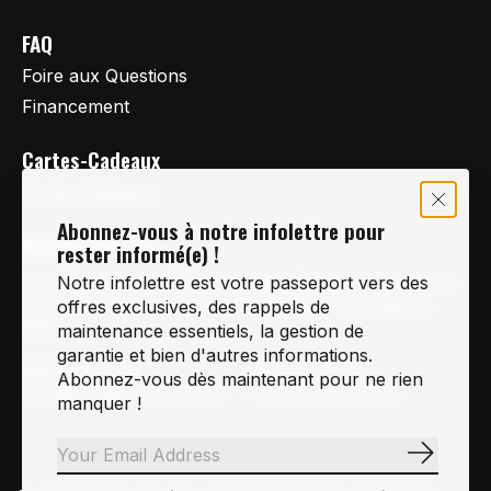
FAQ
Foire aux Questions
Financement
Cartes-Cadeaux
Cartes Cadeaux
Abonnez-vous à notre infolettre pour
Vertige Vélo Ski
rester informé(e) !
La référence en vélo de route, vélo de montagne et
Notre infolettre est votre passeport vers des
vélo hybride sur la Rive-Sud de Montréal, depuis
offres exclusives, des rappels de
1997.
maintenance essentiels, la gestion de
garantie et bien d'autres informations.
Notre courriel
Nous Joindre
Abonnez-vous dès maintenant pour ne rien
Info@vertigeveloski.com
1 (450) 464-8808
manquer !
S'abonn