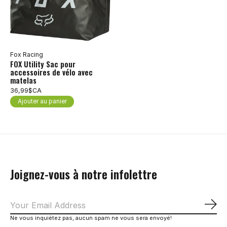
Fox Racing
FOX Utility Sac pour
accessoires de vélo avec
matelas
36,99$CA
Ajouter au panier
Joignez-vous à notre infolettre
S'a
Ne vous inquiétez pas, aucun spam ne vous sera envoyé!