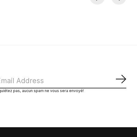
S'ab
quiétez pas, aucun spam ne vous sera envoyé!