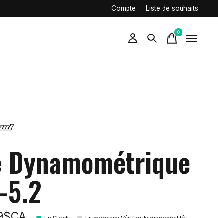
Compte
Liste de souhaits
0
items
é Dynamométrique
-5.2
99$CA
En Stock
En magasin
:
Vérifier la disponibilité