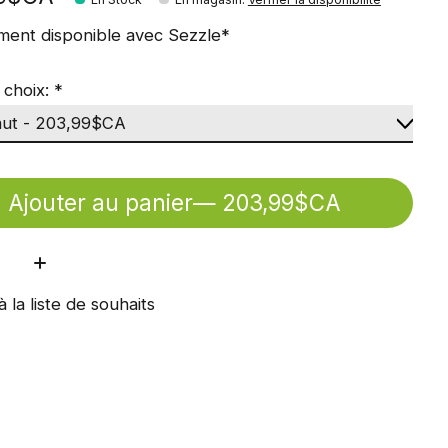
ment disponible avec Sezzle*
 choix:
*
Ajouter au panier
— 203,99$CA
ité:
à la liste de souhaits