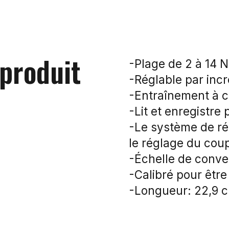
 produit
-Plage de 2 à 14 N
-Réglable par inc
-Entraînement à cl
-Lit et enregistre 
-Le système de ré
le réglage du cou
-Échelle de conver
-Calibré pour être
-Longueur: 22,9 c