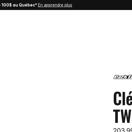
de 100$ au Québec*
En apprendre plus
Cl
TW
203,