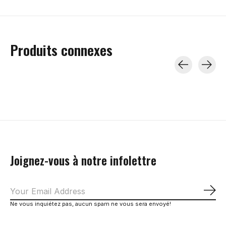
Produits connexes
Carousel items
Joignez-vous à notre infolettre
S'a
Ne vous inquiétez pas, aucun spam ne vous sera envoyé!