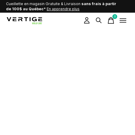
Cueillette en magasin Gratuite & Livraison
sans frais à partir
de 100$ au Québec*
En apprendre plus
0
items