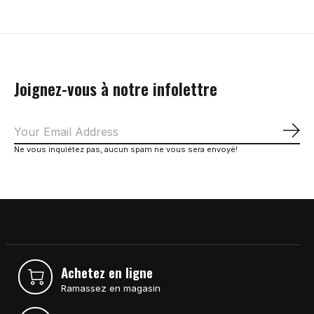
Joignez-vous à notre infolettre
S'a
Ne vous inquiétez pas, aucun spam ne vous sera envoyé!
Achetez en ligne
Ramassez en magasin