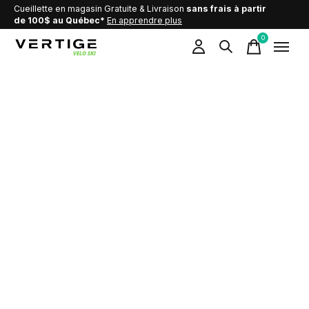
Cueillette en magasin Gratuite & Livraison
sans frais à partir
de 100$ au Québec*
En apprendre plus
0
items