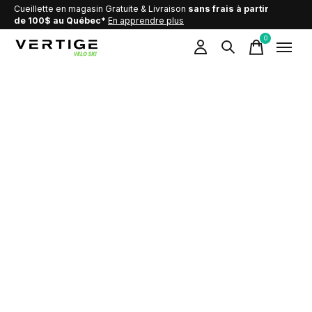
Cueillette en magasin Gratuite & Livraison
sans frais à partir
de 100$ au Québec*
En apprendre plus
0
items