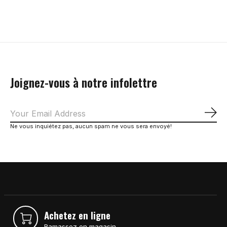
Carousel items
Joignez-vous à notre infolettre
S'a
Ne vous inquiétez pas, aucun spam ne vous sera envoyé!
Achetez en ligne
Ramassez en magasin