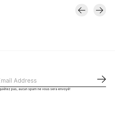
S'ab
quiétez pas, aucun spam ne vous sera envoyé!