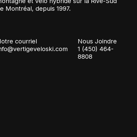
ontagne et vélo hybride sur la Rive-Sud
e Montréal, depuis 1997.
otre courriel
Nous Joindre
nfo@vertigeveloski.com
1 (450) 464-
8808