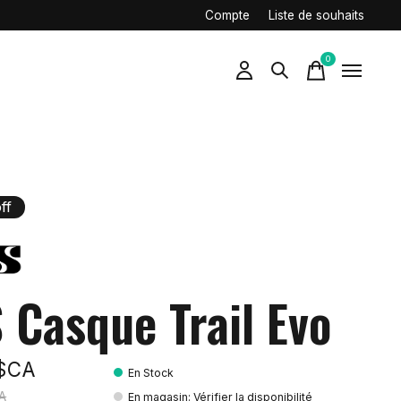
Compte
Liste de souhaits
0
items
ff
S Casque Trail Evo
9$CA
En Stock
A
En magasin
:
Vérifier la disponibilité