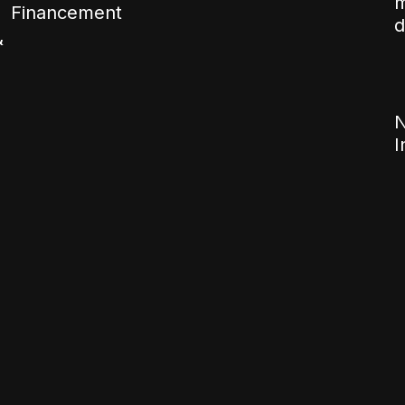
m
Financement
d
&
N
I