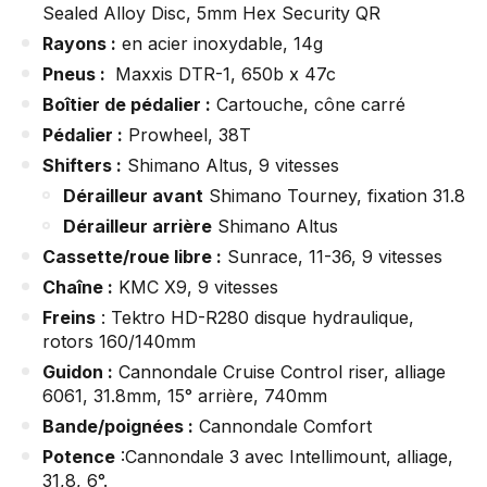
Sealed Alloy Disc, 5mm Hex Security QR
Rayons :
en acier inoxydable, 14g
Pneus :
Maxxis DTR-1, 650b x 47c
Boîtier de pédalier :
Cartouche, cône carré
Pédalier :
Prowheel, 38T
Shifters :
Shimano Altus, 9 vitesses
Dérailleur avant
Shimano Tourney, fixation 31.8
Dérailleur arrière
Shimano Altus
Cassette/roue libre :
Sunrace, 11-36, 9 vitesses
Chaîne :
KMC X9, 9 vitesses
Freins
: Tektro HD-R280 disque hydraulique,
rotors 160/140mm
Guidon :
Cannondale Cruise Control riser, alliage
6061, 31.8mm, 15° arrière, 740mm
Bande/poignées :
Cannondale Comfort
Potence
:Cannondale 3 avec Intellimount, alliage,
31,8, 6°.