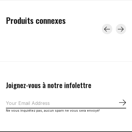
Produits connexes
Carousel items
Joignez-vous à notre infolettre
S'a
Ne vous inquiétez pas, aucun spam ne vous sera envoyé!