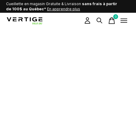
Cueillette en magasin Gratuite & Livraison
sans frais à partir
de 100$ au Québec*
En apprendre plus
0
items