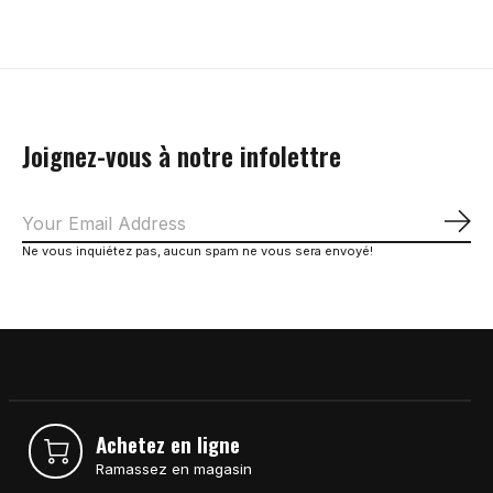
Joignez-vous à notre infolettre
S'a
Ne vous inquiétez pas, aucun spam ne vous sera envoyé!
Achetez en ligne
Ramassez en magasin