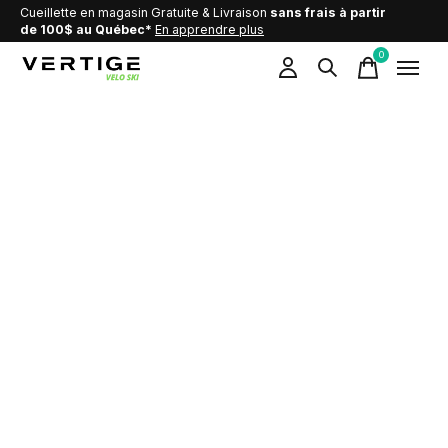
Cueillette en magasin Gratuite & Livraison
sans frais à partir
de 100$ au Québec*
En apprendre plus
0
items