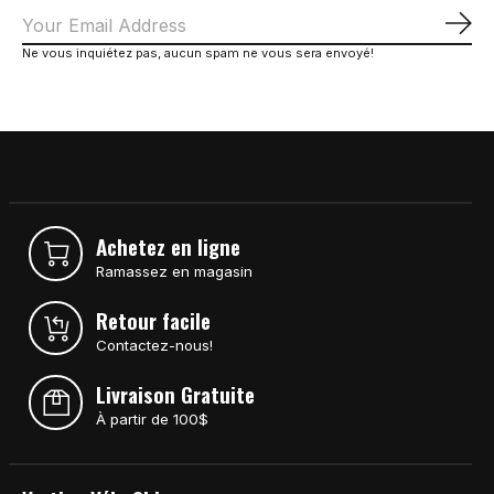
S'a
Ne vous inquiétez pas, aucun spam ne vous sera envoyé!
Achetez en ligne
Ramassez en magasin
Retour facile
Contactez-nous!
Livraison Gratuite
À partir de 100$