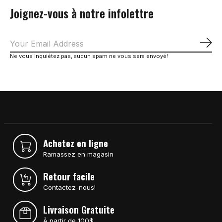
Joignez-vous à notre infolettre
S'a
Ne vous inquiétez pas, aucun spam ne vous sera envoyé!
Achetez en ligne
Ramassez en magasin
Retour facile
Contactez-nous!
Livraison Gratuite
À partir de 100$