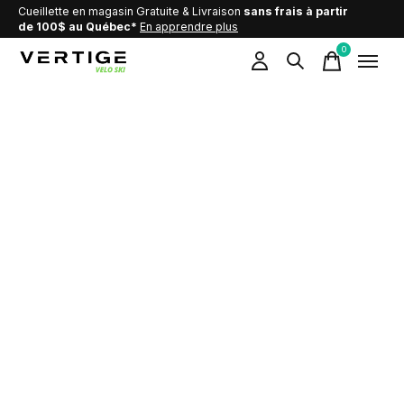
Cueillette en magasin Gratuite & Livraison
sans frais à partir
de 100$ au Québec*
En apprendre plus
0
items