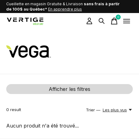
Cueillette en magasin Gratuite & Livraison
sans frais à partir
de 100$ au Québec*
En apprendre plus
0
items
Vega
Afficher les filtres
0
result
Trier —
Les plus vus
Aucun produit n'a été trouvé...