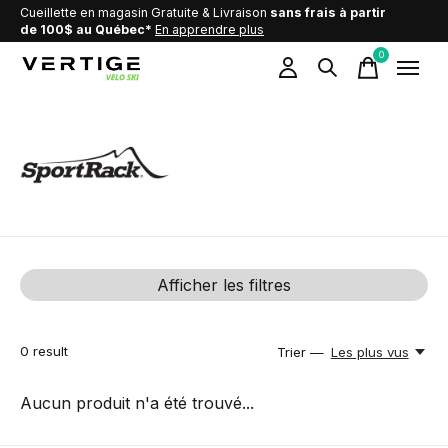
Cueillette en magasin Gratuite & Livraison
sans frais à partir
de 100$ au Québec*
En apprendre plus
0
items
SportRack
Afficher les filtres
0
result
Trier —
Les plus vus
Aucun produit n'a été trouvé...